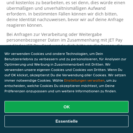
und kostenlos zu bearbeiten, es sei denn, dies würde einen
übermäßigen und unverhältnismäßigen Aufwand
erfordern. In bestimmten Fällen können wir dich bitten,
deine Identität nachzuweisen, bevor wir auf deine Anfrage
reagieren können.
Bei Anfragen zur Verarbeitung oder Weitergabe
personenbezogener Daten im Zusammenhang mit JET Pay
und/oder JET Pay Card wende dich bitte an die Person, die
dir das JET Pay-Guthaben gewährt (das kann dein
Wir verwenden Cookies und andere Technologien, um Dein
Arbeitgeber, Geschäftspartner usw. sein). Dies ist
Benutzererlebnis zu verbessern und zu personalisieren, für Analysen zur
erforderlich, da JET und die Person, die dir das Guthaben
Optimierung und Werbung in Zusammenarbeit mit Dritten. Wir
gewährt, eine separate Verantwortung für die Verarbeitung
verwenden unsere eigenen Cookies und Cookies von Dritten. Wenn Du
und den Schutz deiner personenbezogenen Daten haben.
auf OK klickst, akzeptierst Du die Verwendung aller Cookies. Wir setzen
immer notwendige Cookies. Wähle
Einstellungen verwalten
, um zu
Solltest du weitere Fragen oder Beschwerden in Bezug auf
entscheiden, welche Cookies Du akzeptieren möchtest, um Deine
die Verarbeitung deiner personenbezogenen Daten haben,
Präferenzen anzupassen und um weitere Informationen zu finden.
kontaktieren wir dich gerne. Wir würden uns auch über
Tipps oder Vorschläge zur Verbesserung unserer Erklärung
freuen.
OK
Sicherheit
Essentielle
JET nimmt den Schutz personenbezogener Daten sehr ernst