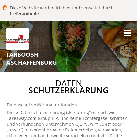
Diese Website wird betrieben und verwaltet durch
Lieferando.de
TARBOOSH
ASCHAFFENBURG
DATEN
SCHUTZERKLÄRUNG
Datenschutzerklärung für Kunden
Diese Datenschutzerklärung („Erklärung“) erklärt, wie
Takeaway.com Group B.V. und seine Tochtergesellschaften
und verbundenen Unternehmen („JET“, „wir“, „uns“ oder
„unser“) personenbezogene Daten erheben, verwenden,
offenlegen, und anderweitig verarbeiten und gilt für die