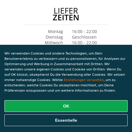
LIEFER
ZEITEN
Montag
16:00 - 22:00
Dienstag
Geschlossen
Mittwoch
16:00 - 22:00
Donnerstag
16:00 - 22:00
Wir verwenden Cookies und andere Technologien, um Dein
Freitag
16:00 - 22:00
Benutzererlebnis zu verbessern und zu personalisieren, für Analysen zur
Samstag
16:00 - 22:00
Optimierung und Werbung in Zusammenarbeit mit Dritten. Wir
Sonntag
16:00 - 22:00
verwenden unsere eigenen Cookies und Cookies von Dritten. Wenn Du
auf OK klickst, akzeptierst Du die Verwendung aller Cookies. Wir setzen
immer notwendige Cookies. Wähle
Einstellungen verwalten
, um zu
entscheiden, welche Cookies Du akzeptieren möchtest, um Deine
Präferenzen anzupassen und um weitere Informationen zu finden.
OK
Essentielle